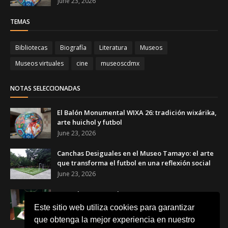
June 23, 2026
TEMAS
Bibliotecas
Biografía
Literatura
Museos
Museos virtuales
cine
museoscdmx
NOTAS SELECCIONADAS
El Balón Monumental WIXA 26: tradición wixárika,
arte huichol y futbol
June 23, 2026
Canchas Desiguales en el Museo Tamayo: el arte
que transforma el futbol en una reflexión social
June 23, 2026
Copa de Arte Popular Banamex 2026: artesanas y
artesanos mexicanos celebran el futbol a través
Este sitio web utiliza cookies para garantizar
del arte
que obtenga la mejor experiencia en nuestro
June 17, 2026