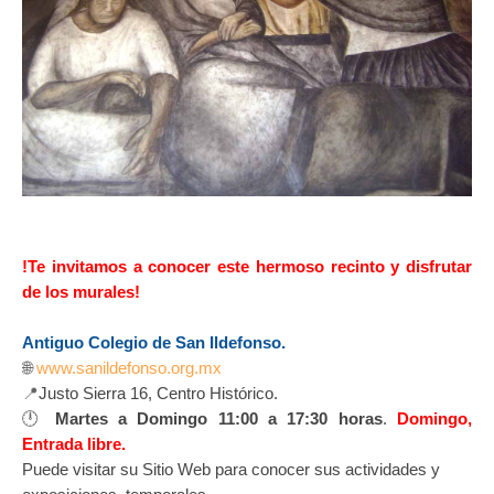
!Te invitamos a conocer este hermoso recinto y disfrutar
de los murales!
Antiguo Colegio de San Ildefonso.
🌐
www.sanildefonso.org.mx
📍
Justo Sierra 16, Centro Histórico.
🕛
Martes a Domingo 11:00 a 17:30 horas
.
Domingo,
Entrada libre.
Puede visitar su Sitio Web para conocer sus actividades y