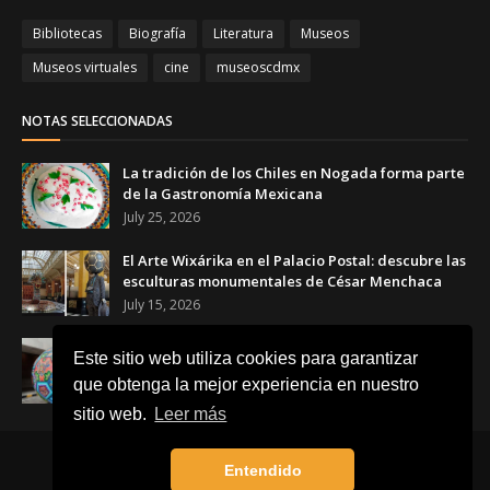
Bibliotecas
Biografía
Literatura
Museos
Museos virtuales
cine
museoscdmx
NOTAS SELECCIONADAS
La tradición de los Chiles en Nogada forma parte
de la Gastronomía Mexicana
July 25, 2026
El Arte Wixárika en el Palacio Postal: descubre las
esculturas monumentales de César Menchaca
July 15, 2026
El Balón Monumental WIXA 26: tradición wixárika,
Este sitio web utiliza cookies para garantizar
arte huichol y futbol
que obtenga la mejor experiencia en nuestro
June 23, 2026
sitio web.
Leer más
Inicio
Acerca de
Contacto
Entendido