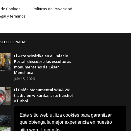
a de Cookies
Políticas de Privacidad
egal y términos
SELECCIONADAS
El Arte Wixárika en el Palacio
Postal: descubre las esculturas
monumentales de César
Menchaca
July 15, 2026
El Balón Monumental WIXA 26:
tradición wixárika, arte huichol
y futbol
June 23, 2026
Este sitio web utiliza cookies para garantizar
Canchas Desiguales en el Museo
que obtenga la mejor experiencia en nuestro
Tamayo: el arte que transforma
el futbol en una reflexión social
sitio web.
Leer más