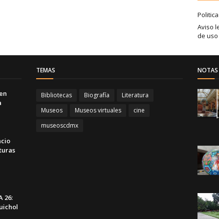
Politic
Aviso l
de uso
TEMAS
NOTAS 
 en
Bibliotecas
Biografía
Literatura
a
Museos
Museos virtuales
cine
museoscdmx
acio
turas
 26:
uichol