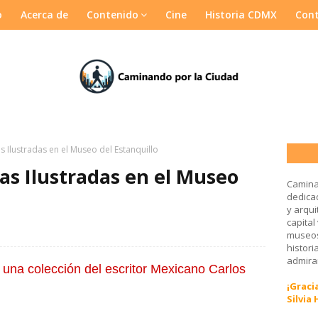
o
Acerca de
Contenido
Cine
Historia CDMX
Con
s Ilustradas en el Museo del Estanquillo
as Ilustradas en el Museo
Camina
dedicad
y arqui
capital
museos
histori
admirar
 una colección del escritor Mexicano Carlos
¡Gracia
Silvia