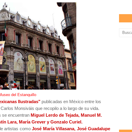
Museo del Estanquillo
xicanas Ilustradas"
publicadas en México entre los
Carlos Monsiváis que recopilo a lo largo de su vida.
as se encuentran
Miguel Lerdo de Tejada, Manuel M.
ín Lara, María Grever y Gonzalo Curiel.
de artistas como
José María Villasana, José Guadalupe