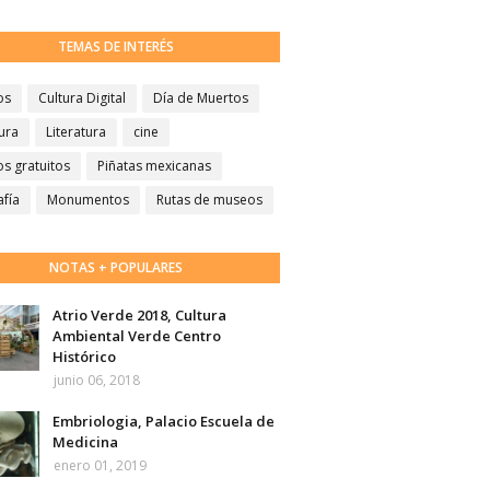
TEMAS DE INTERÉS
os
Cultura Digital
Día de Muertos
ura
Literatura
cine
s gratuitos
Piñatas mexicanas
afía
Monumentos
Rutas de museos
NOTAS + POPULARES
Atrio Verde 2018, Cultura
Ambiental Verde Centro
Histórico
junio 06, 2018
Embriologia, Palacio Escuela de
Medicina
enero 01, 2019