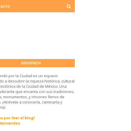
tacto
BIENVENIDA
ndo por la Ciudad es un espacio
o a descubrir la riqueza histórica, cultural
tectónica de la Ciudad de México. Una
 vibrante que encanta con sus tradiciones,
, monumentos, y rincones llenos de
a. ¡Atrévete a conocerla, caminarla y
la!.
s por leer el blog!
 Hernández