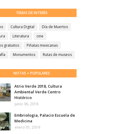
TEMAS DE INTERÉS
os
Cultura Digital
Día de Muertos
ura
Literatura
cine
s gratuitos
Piñatas mexicanas
afía
Monumentos
Rutas de museos
NOTAS + POPULARES
Atrio Verde 2018, Cultura
Ambiental Verde Centro
Histórico
junio 06, 2018
Embriologia, Palacio Escuela de
Medicina
enero 01, 2019