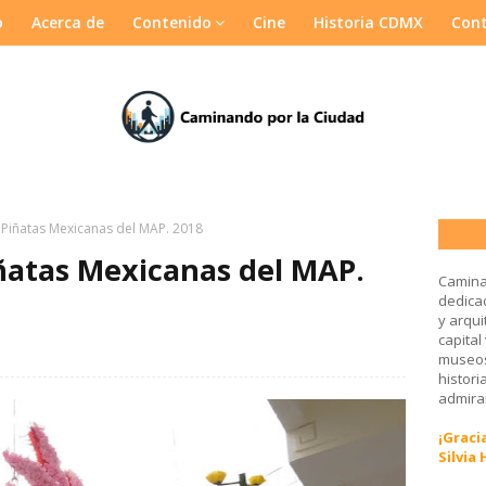
o
Acerca de
Contenido
Cine
Historia CDMX
Con
Piñatas Mexicanas del MAP. 2018
ñatas Mexicanas del MAP.
Camina
dedicad
y arqui
capital
museos
histori
admirar
¡Gracia
Silvia