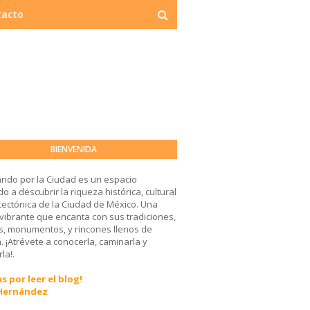
tacto
BIENVENIDA
ndo por la Ciudad es un espacio
o a descubrir la riqueza histórica, cultural
tectónica de la Ciudad de México. Una
 vibrante que encanta con sus tradiciones,
, monumentos, y rincones llenos de
a. ¡Atrévete a conocerla, caminarla y
la!.
s por leer el blog!
 Hernández