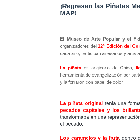
¡Regresan las Piñatas Me
MAP!
El Museo de Arte Popular y el Fi
organizadores del
12° Edición del C
cada año, participan artesanos y artis
La piñata
es originaria de China,
l
herramienta de evangelización por parte
y la forraron con papel de color.
La piñata original
tenía una form
pecados capitales y los brillant
transformaba en una representación 
el pecado.
Los caramelos y la frut
a
dentro d