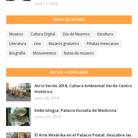
June 17, 2026
TEMAS DE INTERÉS
Museos
Cultura Digital
Día de Muertos
Escultura
Literatura
cine
Museos gratuitos
Piñatas mexicanas
Biografía
Monumentos
Rutas de museos
NOTAS + POPULARES
Atrio Verde 2018, Cultura Ambiental Verde Centro
Histórico
junio 06, 2018
Embriologia, Palacio Escuela de Medicina
enero 01, 2019
El Arte Wixárika en el Palacio Postal: descubre las