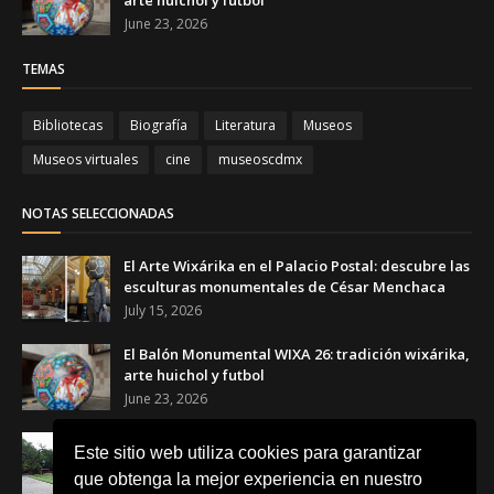
arte huichol y futbol
June 23, 2026
TEMAS
Bibliotecas
Biografía
Literatura
Museos
Museos virtuales
cine
museoscdmx
NOTAS SELECCIONADAS
El Arte Wixárika en el Palacio Postal: descubre las
esculturas monumentales de César Menchaca
July 15, 2026
El Balón Monumental WIXA 26: tradición wixárika,
arte huichol y futbol
June 23, 2026
Canchas Desiguales en el Museo Tamayo: el arte
Este sitio web utiliza cookies para garantizar
que transforma el futbol en una reflexión social
que obtenga la mejor experiencia en nuestro
June 23, 2026