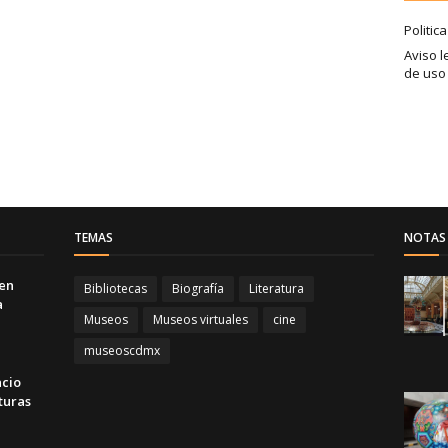
Politic
Aviso l
de uso
TEMAS
NOTAS 
 en
Bibliotecas
Biografía
Literatura
a
Museos
Museos virtuales
cine
museoscdmx
acio
turas