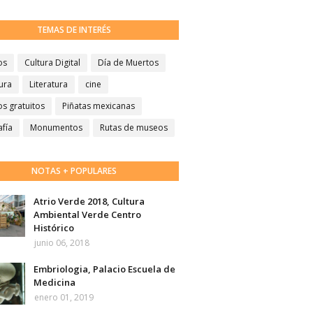
TEMAS DE INTERÉS
os
Cultura Digital
Día de Muertos
ura
Literatura
cine
s gratuitos
Piñatas mexicanas
afía
Monumentos
Rutas de museos
NOTAS + POPULARES
Atrio Verde 2018, Cultura
Ambiental Verde Centro
Histórico
junio 06, 2018
Embriologia, Palacio Escuela de
Medicina
enero 01, 2019