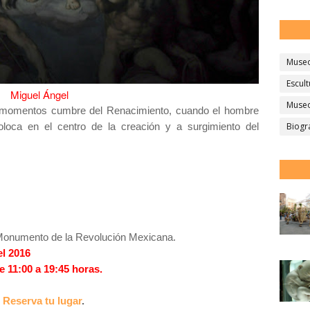
Muse
Escult
Miguel Ángel
Museo
 momentos cumbr
e del Renacimiento, cuando el hombre
loca en el centro de la creación y a surgimiento del
Biogr
l Monumento de la Revolución Mexicana.
el 2016
e 11:00 a 19:45 horas.
:
Reserva tu lugar
.