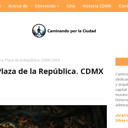
o
Acerca de
Contenido
Cine
Historia CDMX
Con
tina, Plaza de la República. CDMX 2016
 Plaza de la República. CDMX
Camina
dedicad
y arqui
capital
museos
histori
admirar
¡Gracia
Silvia