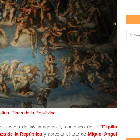
ixtina, Plaza de la República
ica exacta de las imágenes y contenido de la
"
Capilla
aza de la República
y apreciar el arte de
Miguel Ángel