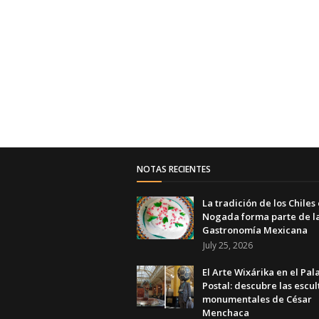
NOTAS RECIENTES
La tradición de los Chiles
Nogada forma parte de l
Gastronomía Mexicana
July 25, 2026
El Arte Wixárika en el Pal
Postal: descubre las escul
monumentales de César
Menchaca