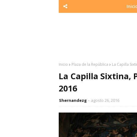
Inici
Inicio
Plaza de la República
La Capilla Six
La Capilla Sixtina,
2016
Shernandezg
agosto 26, 2016