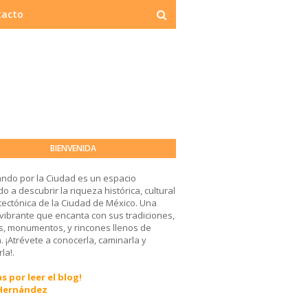
tacto
BIENVENIDA
ndo por la Ciudad es un espacio
o a descubrir la riqueza histórica, cultural
tectónica de la Ciudad de México. Una
 vibrante que encanta con sus tradiciones,
, monumentos, y rincones llenos de
a. ¡Atrévete a conocerla, caminarla y
la!.
s por leer el blog!
 Hernández