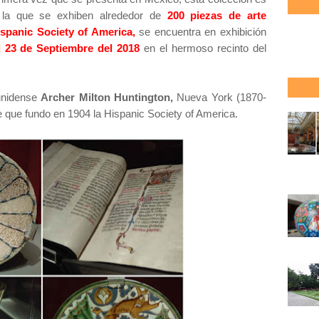
la que se exhiben alrededor de
200 piezas de arte
ispanic Society of America,
se encuentra en exhibición
l 23 de Septiembre del 2018
en el hermoso recinto del
ounidense
Archer Milton Huntington,
Nueva York (1870-
te que fundo en 1904 la Hispanic Society of America.