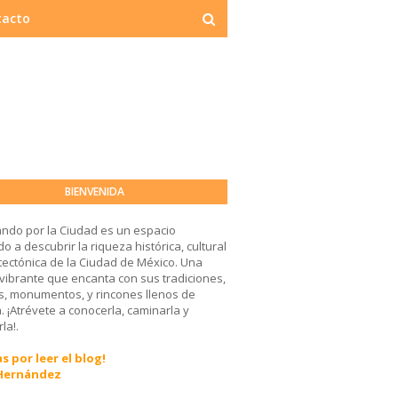
tacto
BIENVENIDA
ndo por la Ciudad es un espacio
o a descubrir la riqueza histórica, cultural
tectónica de la Ciudad de México. Una
 vibrante que encanta con sus tradiciones,
, monumentos, y rincones llenos de
a. ¡Atrévete a conocerla, caminarla y
la!.
s por leer el blog!
 Hernández