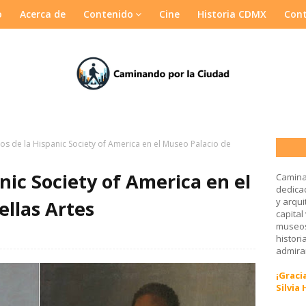
o
Acerca de
Contenido
Cine
Historia CDMX
Con
os de la Hispanic Society of America en el Museo Palacio de
nic Society of America en el
Camina
dedicad
y arqui
ellas Artes
capital
museos
histori
admirar
¡Gracia
Silvia