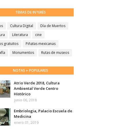
TEMAS DE INTERÉS
os
Cultura Digital
Día de Muertos
ura
Literatura
cine
s gratuitos
Piñatas mexicanas
afía
Monumentos
Rutas de museos
NOTAS + POPULARES
Atrio Verde 2018, Cultura
Ambiental Verde Centro
Histórico
junio 06, 2018
Embriologia, Palacio Escuela de
Medicina
enero 01, 2019