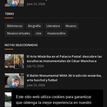
June 23, 2026
TEMAS
Bibliotecas
Biografía
Literatura
Museos
Museos virtuales
cine
museoscdmx
NOTAS SELECCIONADAS
El Arte Wixárika en el Palacio Postal: descubre las
esculturas monumentales de César Menchaca
July 15, 2026
El Balón Monumental WIXA 26: tradición wixárika,
arte huichol y futbol
June 23, 2026
Canchas Desiguales en el Museo Tamayo: el arte
Este sitio web utiliza cookies para garantizar
que transforma el futbol en una reflexión social
que obtenga la mejor experiencia en nuestro
June 23, 2026