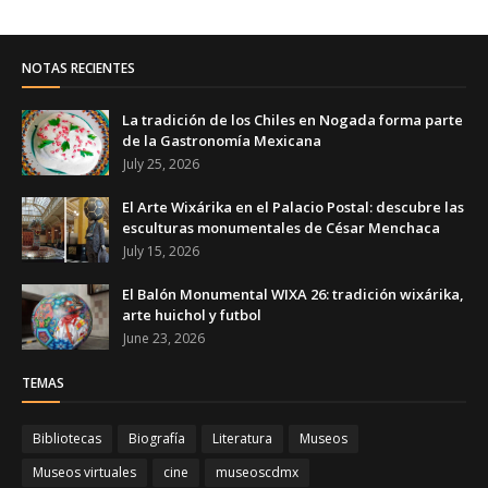
NOTAS RECIENTES
La tradición de los Chiles en Nogada forma parte
de la Gastronomía Mexicana
July 25, 2026
El Arte Wixárika en el Palacio Postal: descubre las
esculturas monumentales de César Menchaca
July 15, 2026
El Balón Monumental WIXA 26: tradición wixárika,
arte huichol y futbol
June 23, 2026
TEMAS
Bibliotecas
Biografía
Literatura
Museos
Museos virtuales
cine
museoscdmx