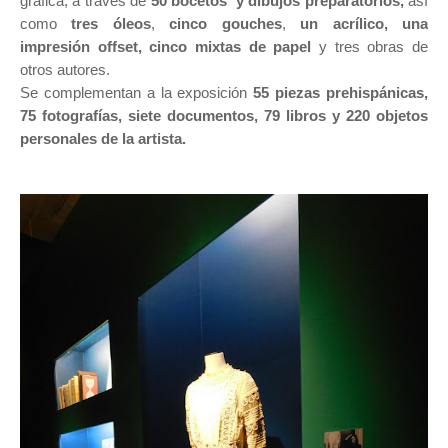
gráfica, a través de
5
0 bocetos y dibujos preparatorios,
as
í
como
tres óleos
,
cinco gouches
,
un acrílico, una
impresión offset, cinco mixtas de papel
y tres obras de
otros autores.
Se complementan a la exposición
55 piezas prehispánicas,
75 fotografías, siete documentos, 79 libros y 220 objetos
personales de la artista.