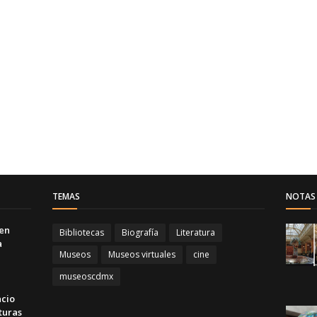
TEMAS
NOTAS 
 en
Bibliotecas
Biografía
Literatura
a
Museos
Museos virtuales
cine
museoscdmx
acio
turas