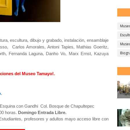
Muse
Escult
tura, escultura, dibujo y grabado, instalación, ensamblaje
Museo
casso, Carlos Amorales, Antoni Tapies, Mathias Goeritz,
Biogr
rth, Fernanda Laguna, Danho Vo, Marx Ernst, Kazuya
.
siciones del Museo Tamayo!.
o.
1 Esquina con Gandhi Col. Bosque de Chapultepec
00 horas.
Domingo Entrada Libre.
Estudiantes, profesores y adultos mayo acceso libre con