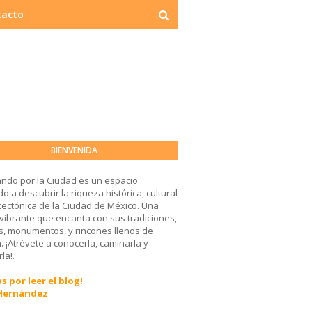
tacto
BIENVENIDA
ndo por la Ciudad es un espacio
o a descubrir la riqueza histórica, cultural
tectónica de la Ciudad de México. Una
 vibrante que encanta con sus tradiciones,
, monumentos, y rincones llenos de
a. ¡Atrévete a conocerla, caminarla y
la!.
s por leer el blog!
 Hernández