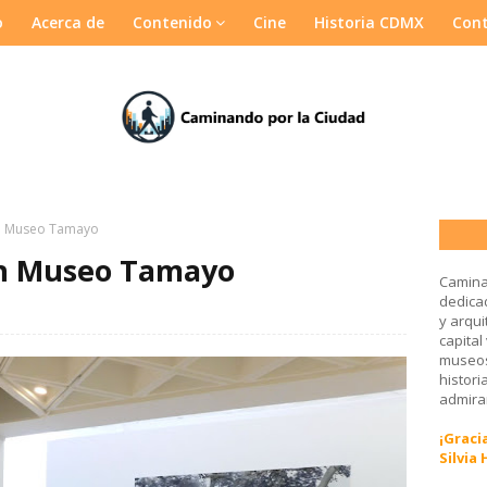
o
Acerca de
Contenido
Cine
Historia CDMX
Con
ón Museo Tamayo
ón Museo Tamayo
Camina
dedicad
y arqui
capital
museos
histori
admirar
¡Gracia
Silvia