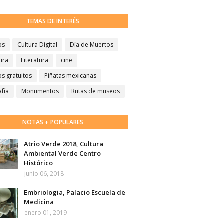
TEMAS DE INTERÉS
os
Cultura Digital
Día de Muertos
ura
Literatura
cine
s gratuitos
Piñatas mexicanas
afía
Monumentos
Rutas de museos
NOTAS + POPULARES
Atrio Verde 2018, Cultura
Ambiental Verde Centro
Histórico
junio 06, 2018
Embriologia, Palacio Escuela de
Medicina
enero 01, 2019