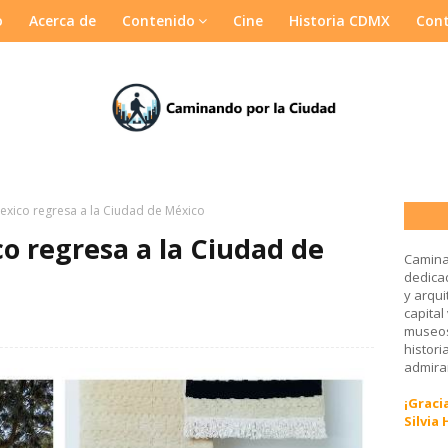
o
Acerca de
Contenido
Cine
Historia CDMX
Con
xico regresa a la Ciudad de México
 regresa a la Ciudad de
Camina
dedicad
y arqui
capital
museos
histori
admirar
¡Gracia
Silvia