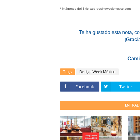
* imágenes del Sitio web desingweekmexico.com
Te ha gustado esta nota
, c
¡Graci
Cami
Tags
Design Week México
Facebook
Twitter
ENTRAD