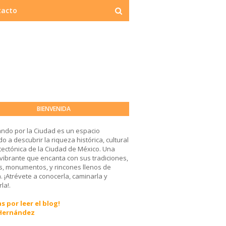
tacto
BIENVENIDA
ndo por la Ciudad es un espacio
o a descubrir la riqueza histórica, cultural
tectónica de la Ciudad de México. Una
 vibrante que encanta con sus tradiciones,
, monumentos, y rincones llenos de
a. ¡Atrévete a conocerla, caminarla y
la!.
s por leer el blog!
 Hernández