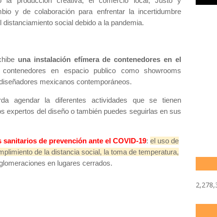
la producción creativa, el comercio local, Justo y
bio y de colaboración para enfrentar la incertidumbre
 distanciamiento social debido a la pandemia.
xhibe
una instalación efímera de contenedores en el
 contenedores en espacio publico como showrooms
de diseñadores mexicanos contemporáneos.
da agendar la diferentes actividades que se tienen
los expertos del diseño o también puedes seguirlas en sus
 sanitarios de prevención ante el COVID-19
:
el uso de
mplimiento de la distancia social, la toma de temperatura,
aglomeraciones en lugares cerrados.
2,278,