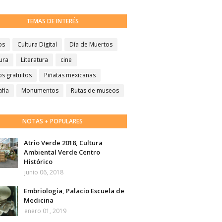
TEMAS DE INTERÉS
os
Cultura Digital
Día de Muertos
ura
Literatura
cine
s gratuitos
Piñatas mexicanas
afía
Monumentos
Rutas de museos
NOTAS + POPULARES
Atrio Verde 2018, Cultura
Ambiental Verde Centro
Histórico
junio 06, 2018
Embriologia, Palacio Escuela de
Medicina
enero 01, 2019