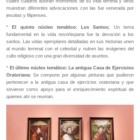
cuatro cuadros ilustran momentos de su vida terrena y otros
muestran diferentes advocaciones con las fue venerada por
jesuitas y filipenses.
*
El quinto núcleo temático:
Los Santos;
Un tema
fundamental en la vida novohispana fue la devoción a los
santos. Las vidas ejemplares detalladas en sus historias unen
al mundo terrenal con el celestial y nutren las imágenes del
culto religioso con una gran diversidad de asuntos.
*
El último núcleo temático:
La antigua Casa de Ejercicios
Oratoriana
; S
e compone por algunas pinturas que pudieron
pertenecer a la antigua casa de ejercicios oratoriana y que
sirvieron como apoyo para el enriquecimiento espiritual de
quienes ahí se reunían.