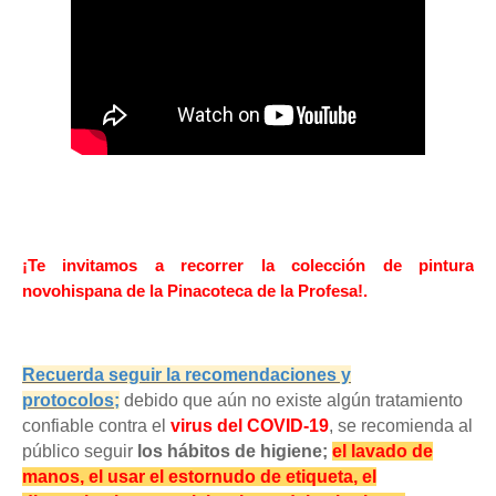
¡Te invitamos a recorrer la colección de pintura
novohispana de la Pinacoteca de la Profesa!.
Recuerda seguir la recomendaciones y
protocolos;
d
ebido que aún no existe algún tratamiento
confiable contra el
virus del COVID-19
,
se recomienda al
público seguir
los hábitos de higiene;
el lavado de
manos, el usar el estornudo de etiqueta, el