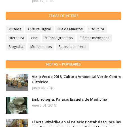
June 17, 2026
TEMAS DE INTERÉS
Museos
Cultura Digital
Día de Muertos
Escultura
Literatura
cine
Museos gratuitos
Piñatas mexicanas
Biografía
Monumentos
Rutas de museos
NOTAS + POPULARES
Atrio Verde 2018, Cultura Ambiental Verde Centro
Histórico
junio 06, 2018
Embriologia, Palacio Escuela de Medicina
enero 01, 2019
El Arte Wixárika en el Palacio Postal: descubre las