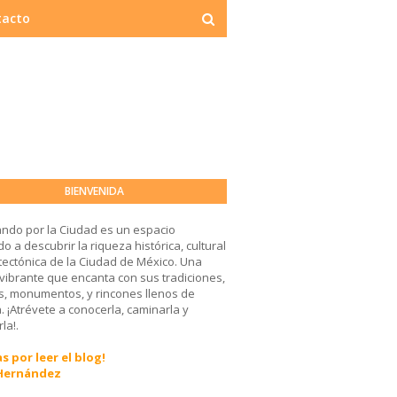
tacto
BIENVENIDA
ndo por la Ciudad es un espacio
o a descubrir la riqueza histórica, cultural
tectónica de la Ciudad de México. Una
 vibrante que encanta con sus tradiciones,
, monumentos, y rincones llenos de
a. ¡Atrévete a conocerla, caminarla y
la!.
s por leer el blog!
 Hernández