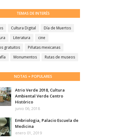
TEMAS DE INTERÉS
os
Cultura Digital
Día de Muertos
ura
Literatura
cine
s gratuitos
Piñatas mexicanas
afía
Monumentos
Rutas de museos
NOTAS + POPULARES
Atrio Verde 2018, Cultura
Ambiental Verde Centro
Histórico
junio 06, 2018
Embriologia, Palacio Escuela de
Medicina
enero 01, 2019