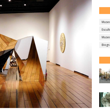
Muse
Escult
Museo
Biogr