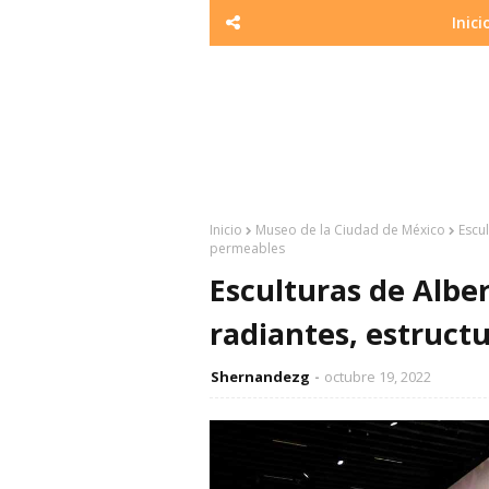
Inici
Inicio
Museo de la Ciudad de México
Escu
permeables
Esculturas de Albe
radiantes, estruct
Shernandezg
octubre 19, 2022