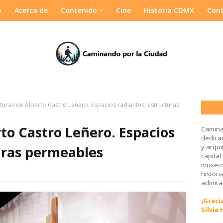
o
Acerca de
Contenido
Cine
Historia CDMX
Con
lturas de Alberto Castro Leñero. Espacios radiantes, estructuras
rto Castro Leñero. Espacios
Camina
dedicad
y arqui
uras permeables
capital
museos
histori
admirar
¡Gracia
Silvia