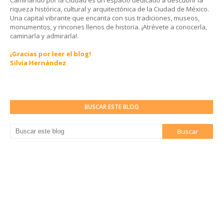
Caminando por la Ciudad es un espacio dedicado a descubrir la
riqueza histórica, cultural y arquitectónica de la Ciudad de México.
Una capital vibrante que encanta con sus tradiciones, museos,
monumentos, y rincones llenos de historia. ¡Atrévete a conocerla,
caminarla y admirarla!.
¡Gracias por leer el blog!
Silvia Hernández
BUSCAR ESTE BLOG