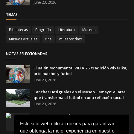
June 23, 2026
TEMAS
Bibliotecas
Biografía
Literatura
Museos
Museos virtuales
cine
museoscdmx
NOTAS SELECCIONADAS
El Balón Monumental WIXA 26: tradición wixárika,
arte huichol y futbol
June 23, 2026
Canchas Desiguales en el Museo Tamayo: el arte
que transforma el futbol en una reflexión social
June 23, 2026
Copa de Arte Popular Banamex 2026: artesanas y
artesanos mexicanos celebran el futbol a través
Este sitio web utiliza cookies para garantizar
del arte
que obtenga la mejor experiencia en nuestro
June 17, 2026