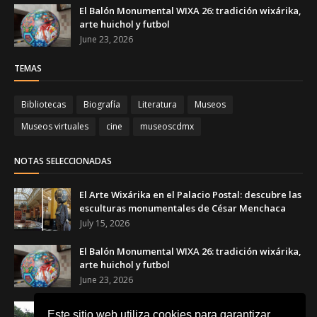
El Balón Monumental WIXA 26: tradición wixárika,
arte huichol y futbol
June 23, 2026
TEMAS
Bibliotecas
Biografía
Literatura
Museos
Museos virtuales
cine
museoscdmx
NOTAS SELECCIONADAS
El Arte Wixárika en el Palacio Postal: descubre las
esculturas monumentales de César Menchaca
July 15, 2026
El Balón Monumental WIXA 26: tradición wixárika,
arte huichol y futbol
June 23, 2026
Canchas Desiguales en el Museo Tamayo: el arte
Este sitio web utiliza cookies para garantizar