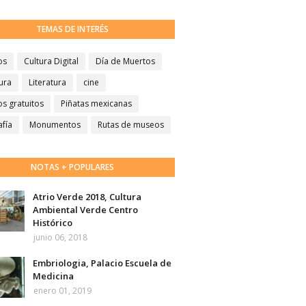
TEMAS DE INTERÉS
os
Cultura Digital
Día de Muertos
ura
Literatura
cine
s gratuitos
Piñatas mexicanas
afía
Monumentos
Rutas de museos
NOTAS + POPULARES
Atrio Verde 2018, Cultura
Ambiental Verde Centro
Histórico
junio 06, 2018
Embriologia, Palacio Escuela de
Medicina
enero 01, 2019