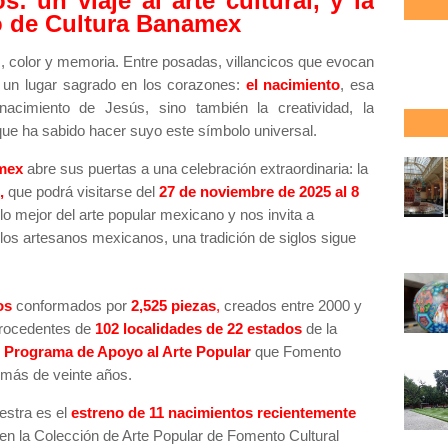
: un viaje al arte cultural, y la
o de Cultura Banamex
, color y memoria. Entre posadas, villancicos que evocan
o un lugar sagrado en los corazones:
el nacimiento
, esa
acimiento de Jesús, sino también la creatividad, la
s que ha sabido hacer suyo este símbolo universal.
amex
abre sus puertas a una celebración extraordinaria: la
,
que podrá visitarse del
27 de noviembre de 2025 al 8
o mejor del arte popular mexicano y nos invita a
os artesanos mexicanos, una tradición de siglos sigue
os
conformados por
2,525 piezas
,
creados entre 2000 y
rocedentes de
102 localidades de 22 estados
de la
l
Programa de Apoyo al Arte Popular
que Fomento
más de veinte años.
estra es el
estreno de 11 nacimientos recientemente
en la Colección de Arte Popular de Fomento Cultural