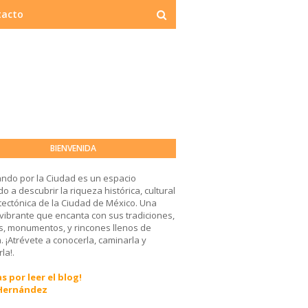
tacto
BIENVENIDA
ndo por la Ciudad es un espacio
o a descubrir la riqueza histórica, cultural
tectónica de la Ciudad de México. Una
 vibrante que encanta con sus tradiciones,
, monumentos, y rincones llenos de
a. ¡Atrévete a conocerla, caminarla y
la!.
s por leer el blog!
 Hernández