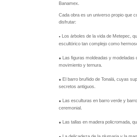
Banamex.
Cada obra es un universo propio que co
disfrutar:
Los árboles de la vida de Metepec, q
●
escultórico tan complejo como hermos
Las figuras moldeadas y modeladas d
●
movimiento y ternura.
El barro bruñido de Tonalá, cuyas supe
●
secretos antiguos.
Las esculturas en barro verde y barr
●
ceremonial.
Las tallas en madera policromada, qu
●
La delicadeza de la plumaria y la magi
●