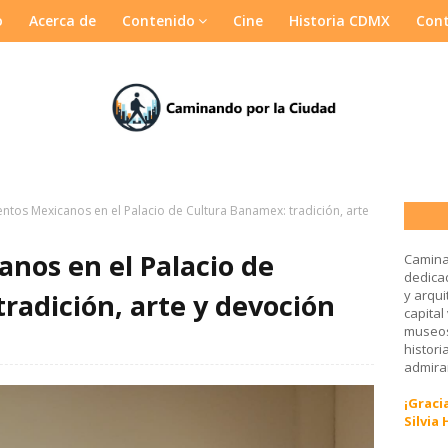
o
Acerca de
Contenido
Cine
Historia CDMX
Con
ntos Mexicanos en el Palacio de Cultura Banamex: tradición, arte
nos en el Palacio de
Camina
dedicad
y arqui
radición, arte y devoción
capital
museos
histori
admirar
¡Gracia
Silvia