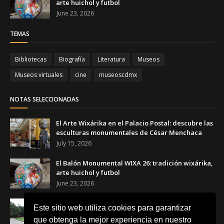
arte huichol y futbol
June 23, 2026
TEMAS
Bibliotecas
Biografía
Literatura
Museos
Museos virtuales
cine
museoscdmx
NOTAS SELECCIONADAS
El Arte Wixárika en el Palacio Postal: descubre las
esculturas monumentales de César Menchaca
July 15, 2026
El Balón Monumental WIXA 26: tradición wixárika,
arte huichol y futbol
June 23, 2026
Canchas Desiguales en el Museo Tamayo: el arte
Este sitio web utiliza cookies para garantizar
que transforma el futbol en una reflexión social
que obtenga la mejor experiencia en nuestro
June 23, 2026