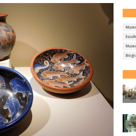
Muse
Escult
Museo
Biogr