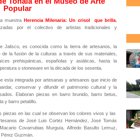
 de Tonalá en el Museo de Arte
Popular
la muestra
Herencia Milenaria: Un crisol que brilla
,
zadas por el colectivo de artistas tradicionales y
 Jalisco, es conocida como la tierra de artesanos, la
o de la fusión de la culturas a través de sus materiales,
ces prehispánicas, españolas y asiáticas, hasta la
mperatura o stoneware en la década de los sesenta.
ue esta integrada por artesanas y artesanos que inicio de
rdar, conservar y difundir el patrimonio cultural y la
sados. Elaboran piezas en barro brunido, barro betus,
 y barro petatillo.
es piezas en las cual se observan los colores vivos y las
rtesanos de José Luis Cortéz Hernández, José Tomás
Macario Covarrubias Murguía, Alfredo Basulto Lemuz,
r Pérez Guzmán.