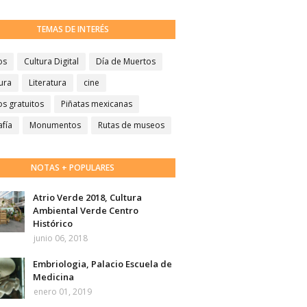
TEMAS DE INTERÉS
os
Cultura Digital
Día de Muertos
ura
Literatura
cine
s gratuitos
Piñatas mexicanas
afía
Monumentos
Rutas de museos
NOTAS + POPULARES
Atrio Verde 2018, Cultura
Ambiental Verde Centro
Histórico
junio 06, 2018
Embriologia, Palacio Escuela de
Medicina
enero 01, 2019