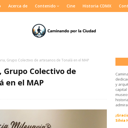
o
Acerca de
Contenido
Cine
Historia CDMX
Con
ria, Grupo Colectivo de artesanos de Tonalá en el MAP
, Grupo Colectivo de
Camina
dedicad
á en el MAP
y arqui
capital
museos
histori
admirar
¡Gracia
Silvia