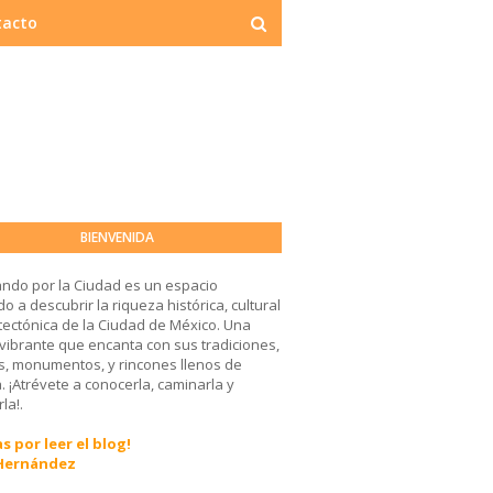
tacto
BIENVENIDA
ndo por la Ciudad es un espacio
o a descubrir la riqueza histórica, cultural
tectónica de la Ciudad de México. Una
 vibrante que encanta con sus tradiciones,
, monumentos, y rincones llenos de
a. ¡Atrévete a conocerla, caminarla y
la!.
s por leer el blog!
 Hernández