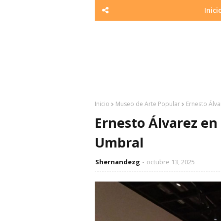
Inici
Inicio
Museo de Arte Popular
Ernesto Álva
Ernesto Álvarez en
Umbral
Shernandezg
octubre 13, 2025