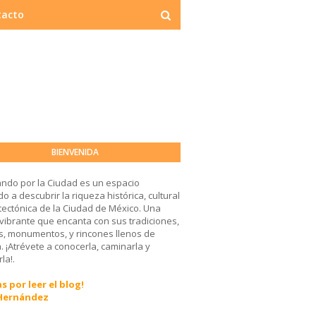
tacto
BIENVENIDA
ndo por la Ciudad es un espacio
o a descubrir la riqueza histórica, cultural
tectónica de la Ciudad de México. Una
 vibrante que encanta con sus tradiciones,
, monumentos, y rincones llenos de
a. ¡Atrévete a conocerla, caminarla y
la!.
s por leer el blog!
 Hernández