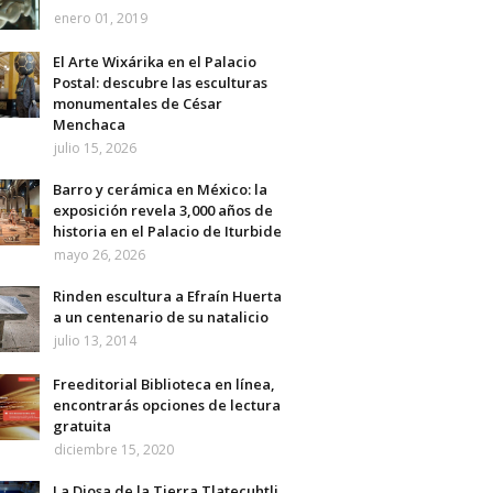
enero 01, 2019
El Arte Wixárika en el Palacio
Postal: descubre las esculturas
monumentales de César
Menchaca
julio 15, 2026
Barro y cerámica en México: la
exposición revela 3,000 años de
historia en el Palacio de Iturbide
mayo 26, 2026
Rinden escultura a Efraín Huerta
a un centenario de su natalicio
julio 13, 2014
Freeditorial Biblioteca en línea,
encontrarás opciones de lectura
gratuita
diciembre 15, 2020
La Diosa de la Tierra Tlatecuhtli