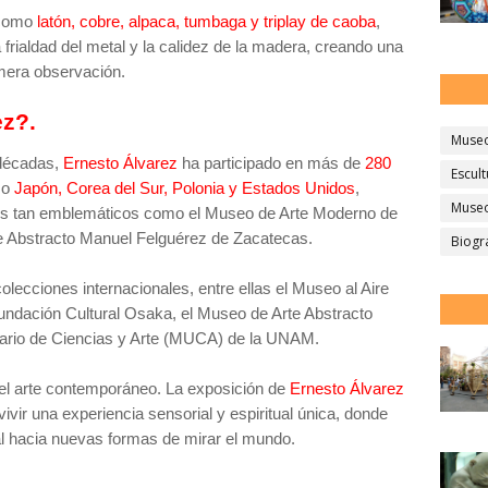
 como
latón, cobre, alpaca, tumbaga y triplay de caoba
,
 frialdad del metal y la calidez de la madera, creando una
 mera observación.
ez?.
Muse
 décadas,
Ernesto Álvarez
ha participado en más de
280
Escult
mo
Japón, Corea del Sur, Polonia y Estados Unidos
,
Museo
os tan emblemáticos como el Museo de Arte Moderno de
e Abstracto Manuel Felguérez de Zacatecas.
Biogr
olecciones internacionales, entre ellas el Museo al Aire
undación Cultural Osaka, el Museo de Arte Abstracto
tario de Ciencias y Arte (MUCA) de la UNAM.
del arte contemporáneo. La exposición de
Ernesto Álvarez
 vivir una experiencia sensorial y espiritual única, donde
al hacia nuevas formas de mirar el mundo.