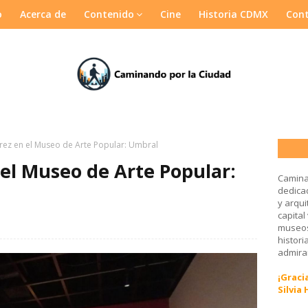
o
Acerca de
Contenido
Cine
Historia CDMX
Con
rez en el Museo de Arte Popular: Umbral
 el Museo de Arte Popular:
Camina
dedicad
y arqui
capital
museos
histori
admirar
¡Gracia
Silvia