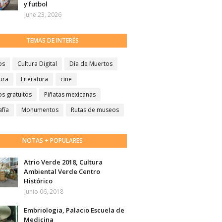
y futbol
June 23, 2026
TEMAS DE INTERÉS
os
Cultura Digital
Día de Muertos
ura
Literatura
cine
s gratuitos
Piñatas mexicanas
afía
Monumentos
Rutas de museos
NOTAS + POPULARES
Atrio Verde 2018, Cultura
Ambiental Verde Centro
Histórico
junio 06, 2018
Embriologia, Palacio Escuela de
Medicina